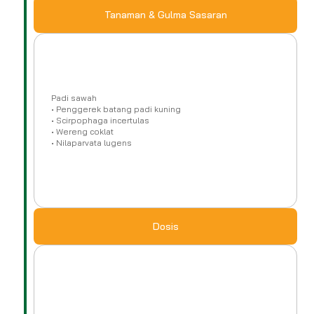
Tanaman & Gulma Sasaran
Padi sawah
• Penggerek batang padi kuning
• Scirpophaga incertulas
• Wereng coklat
• Nilaparvata lugens
Dosis