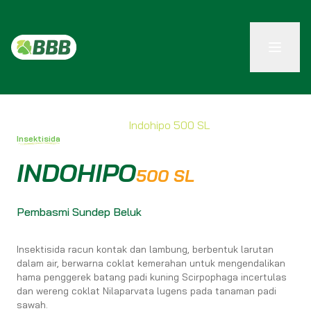
Produk / Insektisida /
Indohipo 500 SL
Insektisida
INDOHIPO
500 SL
Pembasmi Sundep Beluk
Insektisida racun kontak dan lambung, berbentuk larutan
dalam air, berwarna coklat kemerahan untuk mengendalikan
hama penggerek batang padi kuning Scirpophaga incertulas
dan wereng coklat Nilaparvata lugens pada tanaman padi
sawah.