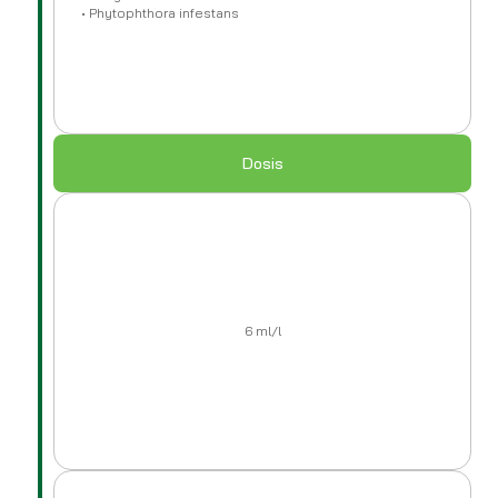
• Phytophthora infestans
Dosis
6 ml/l